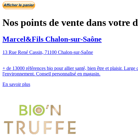
Nos points de vente dans votre 
Marcel&Fils Chalon-sur-Saône
13 Rue René Cassin, 71100 Chalon-sur-Saône
+ de 13000 références bio pour allier santé, bien être et plaisir. Larg
l'environnement. Conseil personnalisé en magasin.
En savoir plus