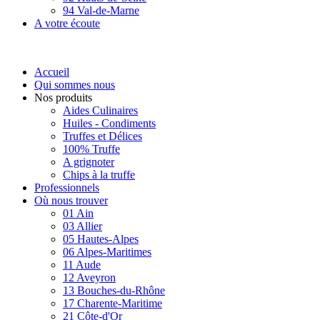
94 Val-de-Marne
A votre écoute
Accueil
Qui sommes nous
Nos produits
Aides Culinaires
Huiles - Condiments
Truffes et Délices
100% Truffe
A grignoter
Chips à la truffe
Professionnels
Où nous trouver
01 Ain
03 Allier
05 Hautes-Alpes
06 Alpes-Maritimes
11 Aude
12 Aveyron
13 Bouches-du-Rhône
17 Charente-Maritime
21 Côte-d'Or