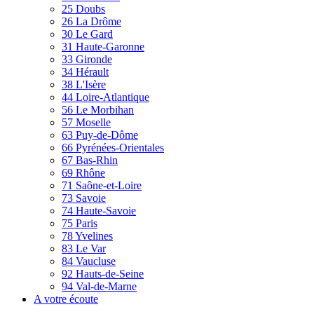
25 Doubs
26 La Drôme
30 Le Gard
31 Haute-Garonne
33 Gironde
34 Hérault
38 L'Isère
44 Loire-Atlantique
56 Le Morbihan
57 Moselle
63 Puy-de-Dôme
66 Pyrénées-Orientales
67 Bas-Rhin
69 Rhône
71 Saône-et-Loire
73 Savoie
74 Haute-Savoie
75 Paris
78 Yvelines
83 Le Var
84 Vaucluse
92 Hauts-de-Seine
94 Val-de-Marne
A votre écoute