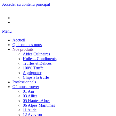
Accéder au contenu principal
Menu
Accueil
Qui sommes nous
Nos produits
Aides Culinaires
Huiles - Condiments
Truffes et Délices
100% Truffe
A grignoter
Chips à la truffe
Professionnels
Où nous trouver
01 Ain
03 Allier
05 Hautes-Alpes
06 Alpes-Maritimes
11 Aude
12 Aveyron