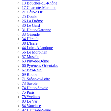
13 Bouches-du-Rhône
17 Charente-Maritime
21 Côte-d'Or
25 Doubs
26 La Drôme
30 Le Gard
31 Haute-Garonne
33 Gironde
34 Hérault
38 L'Isère
44 Loire-Atlantique
56 Le Morbihan
57 Moselle
63 Puy-de-Dôme
66 Pyrénées-Orientales
67 Bas-Rhin
69 Rhône
71 Saône-et-Loire
73 Savoie
74 Haute-Savoie
75 Paris
78 Yvelines
83 Le Var
84 Vaucluse
92 Hauts-de-Seine