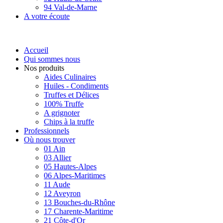
94 Val-de-Marne
A votre écoute
Accueil
Qui sommes nous
Nos produits
Aides Culinaires
Huiles - Condiments
Truffes et Délices
100% Truffe
A grignoter
Chips à la truffe
Professionnels
Où nous trouver
01 Ain
03 Allier
05 Hautes-Alpes
06 Alpes-Maritimes
11 Aude
12 Aveyron
13 Bouches-du-Rhône
17 Charente-Maritime
21 Côte-d'Or