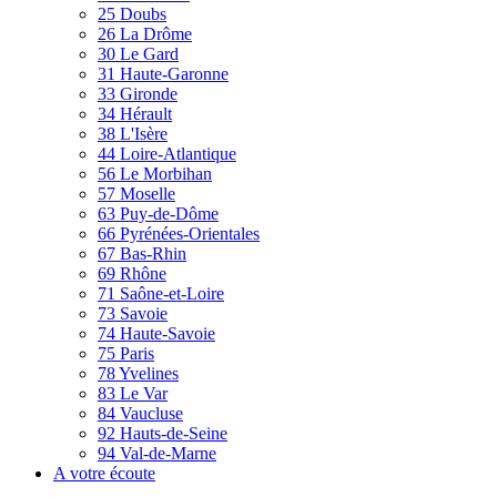
25 Doubs
26 La Drôme
30 Le Gard
31 Haute-Garonne
33 Gironde
34 Hérault
38 L'Isère
44 Loire-Atlantique
56 Le Morbihan
57 Moselle
63 Puy-de-Dôme
66 Pyrénées-Orientales
67 Bas-Rhin
69 Rhône
71 Saône-et-Loire
73 Savoie
74 Haute-Savoie
75 Paris
78 Yvelines
83 Le Var
84 Vaucluse
92 Hauts-de-Seine
94 Val-de-Marne
A votre écoute