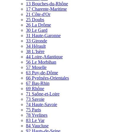
13 Bouches-du-Rhône
17 Charente-Maritime
21 Côte-d'Or
25 Doubs
26 La Drôme
30 Le Gard
31 Haute-Garonne
33 Gironde
34 Hérault
38 L'Isère
44 Loire-Atlantique
56 Le Morbihan
57 Moselle
63 Puy-de-Dôme
66 Pyrénées-Orientales
67 Bas-Rhin
69 Rhône
71 Saône-et-Loire
73 Savoie
74 Haute-Savoie
75 Paris
78 Yvelines
83 Le Var
84 Vaucluse
92 Hauts-de-Seine