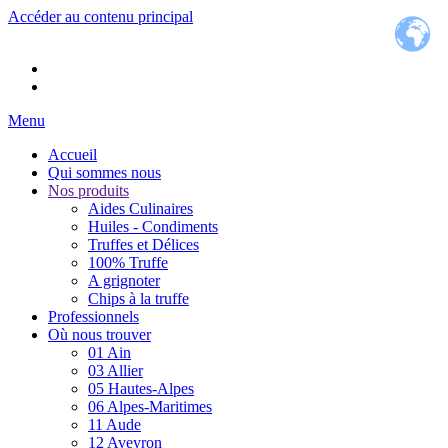
Accéder au contenu principal
Menu
Accueil
Qui sommes nous
Nos produits
Aides Culinaires
Huiles - Condiments
Truffes et Délices
100% Truffe
A grignoter
Chips à la truffe
Professionnels
Où nous trouver
01 Ain
03 Allier
05 Hautes-Alpes
06 Alpes-Maritimes
11 Aude
12 Aveyron