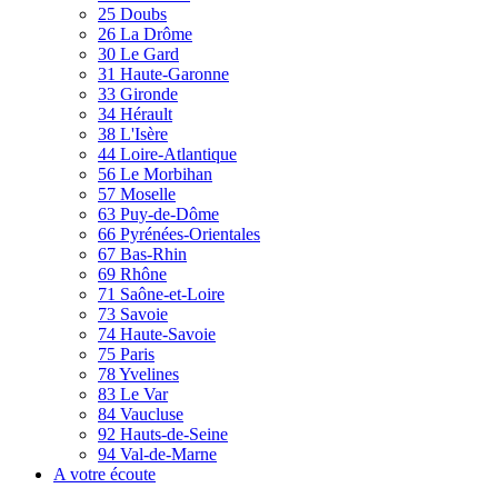
25 Doubs
26 La Drôme
30 Le Gard
31 Haute-Garonne
33 Gironde
34 Hérault
38 L'Isère
44 Loire-Atlantique
56 Le Morbihan
57 Moselle
63 Puy-de-Dôme
66 Pyrénées-Orientales
67 Bas-Rhin
69 Rhône
71 Saône-et-Loire
73 Savoie
74 Haute-Savoie
75 Paris
78 Yvelines
83 Le Var
84 Vaucluse
92 Hauts-de-Seine
94 Val-de-Marne
A votre écoute