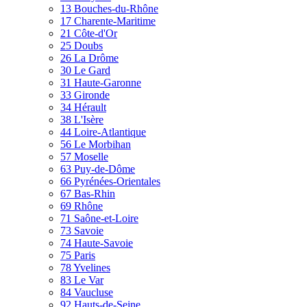
13 Bouches-du-Rhône
17 Charente-Maritime
21 Côte-d'Or
25 Doubs
26 La Drôme
30 Le Gard
31 Haute-Garonne
33 Gironde
34 Hérault
38 L'Isère
44 Loire-Atlantique
56 Le Morbihan
57 Moselle
63 Puy-de-Dôme
66 Pyrénées-Orientales
67 Bas-Rhin
69 Rhône
71 Saône-et-Loire
73 Savoie
74 Haute-Savoie
75 Paris
78 Yvelines
83 Le Var
84 Vaucluse
92 Hauts-de-Seine