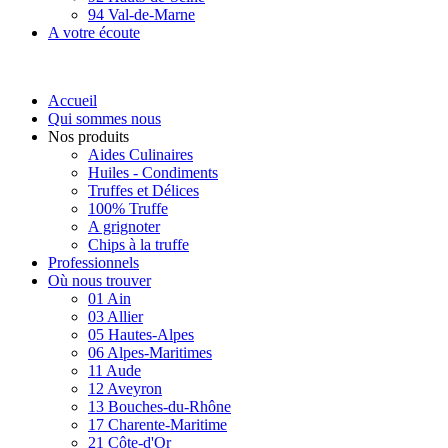
94 Val-de-Marne
A votre écoute
Accueil
Qui sommes nous
Nos produits
Aides Culinaires
Huiles - Condiments
Truffes et Délices
100% Truffe
A grignoter
Chips à la truffe
Professionnels
Où nous trouver
01 Ain
03 Allier
05 Hautes-Alpes
06 Alpes-Maritimes
11 Aude
12 Aveyron
13 Bouches-du-Rhône
17 Charente-Maritime
21 Côte-d'Or