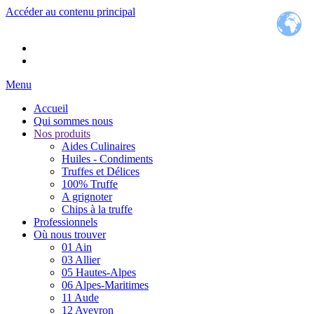
Accéder au contenu principal
Menu
Accueil
Qui sommes nous
Nos produits
Aides Culinaires
Huiles - Condiments
Truffes et Délices
100% Truffe
A grignoter
Chips à la truffe
Professionnels
Où nous trouver
01 Ain
03 Allier
05 Hautes-Alpes
06 Alpes-Maritimes
11 Aude
12 Aveyron