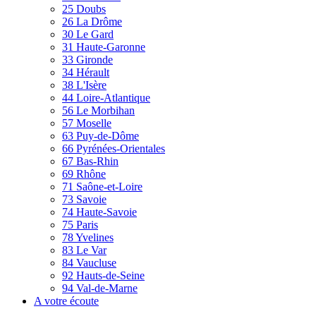
25 Doubs
26 La Drôme
30 Le Gard
31 Haute-Garonne
33 Gironde
34 Hérault
38 L'Isère
44 Loire-Atlantique
56 Le Morbihan
57 Moselle
63 Puy-de-Dôme
66 Pyrénées-Orientales
67 Bas-Rhin
69 Rhône
71 Saône-et-Loire
73 Savoie
74 Haute-Savoie
75 Paris
78 Yvelines
83 Le Var
84 Vaucluse
92 Hauts-de-Seine
94 Val-de-Marne
A votre écoute