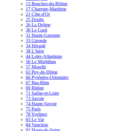
13 Bouches-du-Rhône
17 Charente-Maritime
21 Côte-d'Or
25 Doubs
26 La Drôme
30 Le Gard
31 Haute-Garonne
33 Gironde
34 Hérault
38 L'Isère
44 Loire-Atlantique
56 Le Morbihan
57 Moselle
63 Puy-de-Dôme
66 Pyrénées-Orientales
67 Bas-Rhin
69 Rhône
71 Saône-et-Loire
73 Savoie
74 Haute-Savoie
75 Paris
78 Yvelines
83 Le Var
84 Vaucluse
92 Hauts-de-Seine