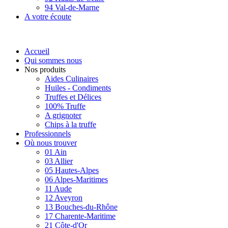
94 Val-de-Marne
A votre écoute
Accueil
Qui sommes nous
Nos produits
Aides Culinaires
Huiles - Condiments
Truffes et Délices
100% Truffe
A grignoter
Chips à la truffe
Professionnels
Où nous trouver
01 Ain
03 Allier
05 Hautes-Alpes
06 Alpes-Maritimes
11 Aude
12 Aveyron
13 Bouches-du-Rhône
17 Charente-Maritime
21 Côte-d'Or