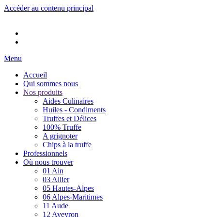
Accéder au contenu principal
Menu
Accueil
Qui sommes nous
Nos produits
Aides Culinaires
Huiles - Condiments
Truffes et Délices
100% Truffe
A grignoter
Chips à la truffe
Professionnels
Où nous trouver
01 Ain
03 Allier
05 Hautes-Alpes
06 Alpes-Maritimes
11 Aude
12 Aveyron