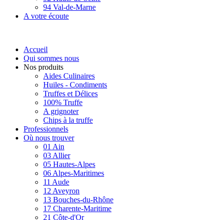
94 Val-de-Marne
A votre écoute
Accueil
Qui sommes nous
Nos produits
Aides Culinaires
Huiles - Condiments
Truffes et Délices
100% Truffe
A grignoter
Chips à la truffe
Professionnels
Où nous trouver
01 Ain
03 Allier
05 Hautes-Alpes
06 Alpes-Maritimes
11 Aude
12 Aveyron
13 Bouches-du-Rhône
17 Charente-Maritime
21 Côte-d'Or