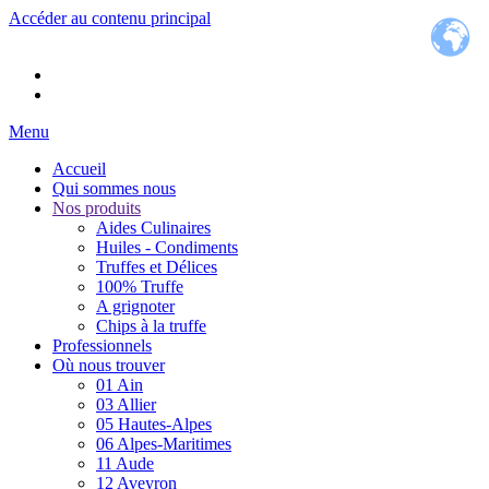
Accéder au contenu principal
Menu
Accueil
Qui sommes nous
Nos produits
Aides Culinaires
Huiles - Condiments
Truffes et Délices
100% Truffe
A grignoter
Chips à la truffe
Professionnels
Où nous trouver
01 Ain
03 Allier
05 Hautes-Alpes
06 Alpes-Maritimes
11 Aude
12 Aveyron