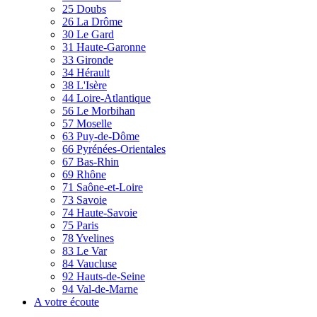
25 Doubs
26 La Drôme
30 Le Gard
31 Haute-Garonne
33 Gironde
34 Hérault
38 L'Isère
44 Loire-Atlantique
56 Le Morbihan
57 Moselle
63 Puy-de-Dôme
66 Pyrénées-Orientales
67 Bas-Rhin
69 Rhône
71 Saône-et-Loire
73 Savoie
74 Haute-Savoie
75 Paris
78 Yvelines
83 Le Var
84 Vaucluse
92 Hauts-de-Seine
94 Val-de-Marne
A votre écoute