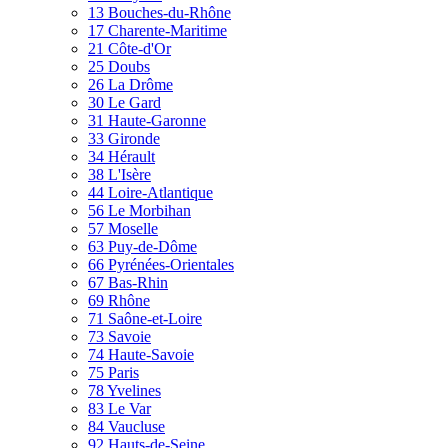
13 Bouches-du-Rhône
17 Charente-Maritime
21 Côte-d'Or
25 Doubs
26 La Drôme
30 Le Gard
31 Haute-Garonne
33 Gironde
34 Hérault
38 L'Isère
44 Loire-Atlantique
56 Le Morbihan
57 Moselle
63 Puy-de-Dôme
66 Pyrénées-Orientales
67 Bas-Rhin
69 Rhône
71 Saône-et-Loire
73 Savoie
74 Haute-Savoie
75 Paris
78 Yvelines
83 Le Var
84 Vaucluse
92 Hauts-de-Seine